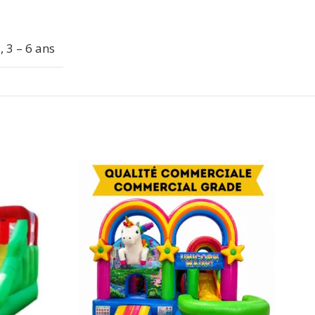
s
,
3 – 6 ans