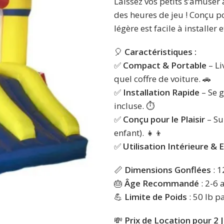
Laissez vos petits s’amuser
des heures de jeu ! Conçu po
légère est facile à installer
🎈
Caractéristiques :
✅
Compact & Portable
– Li
quel coffre de voiture. 🚗
✅
Installation Rapide
– Se 
incluse. ⏱️
✅
Conçu pour le Plaisir
– Su
enfant). 👧👦
✅
Utilisation Intérieure & 
📏
Dimensions Gonflées
: 1
🎂
Âge Recommandé
: 2-6 
💪
Limite de Poids
: 50 lb p
💸
Prix de Location pour 2 