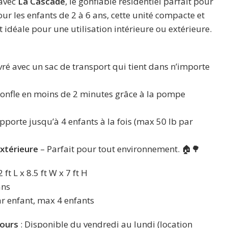
 avec
La Cascade
, le gonflable résidentiel parfait pour
ur les enfants de 2 à 6 ans, cette unité compacte et
 et idéale pour une utilisation intérieure ou extérieure.
vré avec un sac de transport qui tient dans n’importe
gonfle en moins de 2 minutes grâce à la pompe
pporte jusqu’à 4 enfants à la fois (max 50 lb par
Extérieure
– Parfait pour tout environnement. 🏠🌳
2 ft L x 8.5 ft W x 7 ft H
ans
ar enfant, max 4 enfants
Jours
: Disponible du vendredi au lundi (location