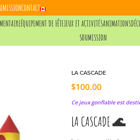
UMISSION
CONTACT
IMENTAIRE
ÉQUIPEMENT DE FÊTE
JEUX ET ACTIVITÉS
ANIMATIONS
DÉC
SOUMISSION
LA CASCADE
$
100.00
Ce jeux gonflable est des
LA CASCADE 🌊