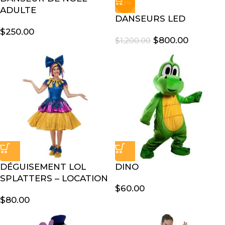
-33%
ADULTE
DANSEURS LED
$
250.00
$
800.00
$
1,200.00
DÉGUISEMENT LOL
DINO
SPLATTERS – LOCATION
$
60.00
$
80.00