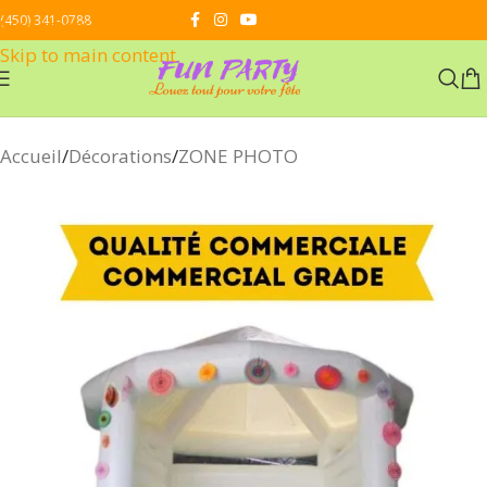
Contactez-nous
(450) 341-0788
Skip to navigation
Skip to main content
Accueil
/
Décorations
/
ZONE PHOTO