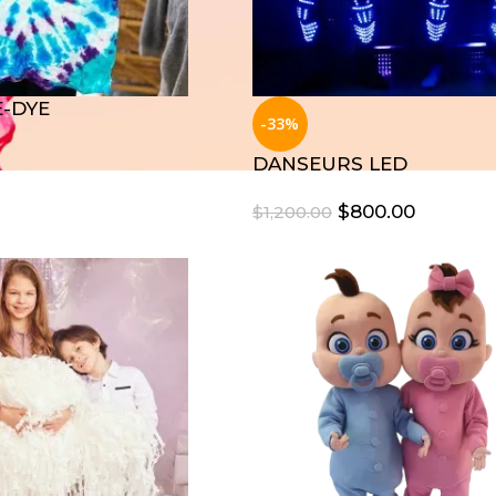
E-DYE
-33%
DANSEURS LED
$
800.00
$
1,200.00