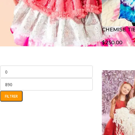
Animations privées
(4)
Animations publiques
(9)
CHEMISE TI
FILTRER PAR PRIX
$
250.00
FILTRER