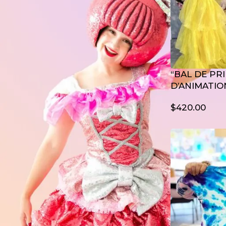
Costume d'Animateurs
(1)
Mascottes Géantes
(3)
Mascottes Noël
(3)
“BAL DE PR
D’ANIMATIO
FILTRER PAR JEUX ET ACTIVITÉS
$
420.00
Jeux de Kermesse
(1)
Jeux des enfants
(1)
Jeux géants
(1)
FILTRER PAR ANIMATIONS