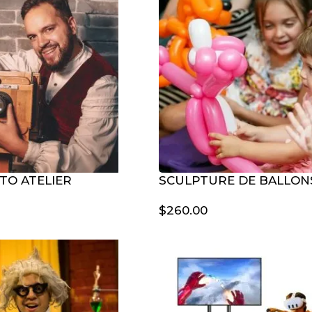
TO ATELIER
SCULPTURE DE BALLON
$
260.00