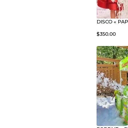
DISCO « PA
$
350.00