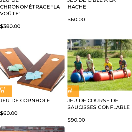
JEU DE
JEU DE CIBLE À LA
CHRONOMÉTRAGE “LA
HACHE
VOÛTE”
$
60.00
$
380.00
JEU DE CORNHOLE
JEU DE COURSE DE
SAUCISSES GONFLABLE
$
60.00
$
90.00